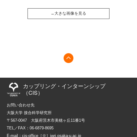
→大きな画像を見る
カップリング・インターンシップ
（CIS）
お問い合わせ先
大阪大学 接合科学研究所
〒567-0047 大阪府茨木市美穂ヶ丘11番1号
TEL／FAX：06-6879-8695
E-mail：cis-office［※］jwri.osaka-u.ac.jp