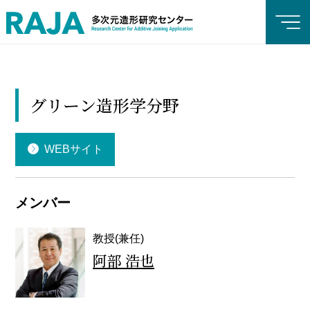
グリーン造形学分野
WEBサイト
メンバー
教授(兼任)
阿部 浩也