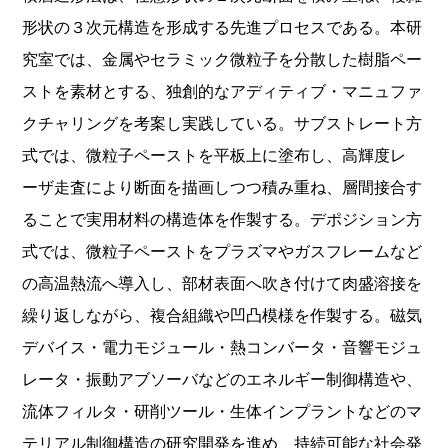
形状の３次元構造を形成する先進プロセスである。本研
究室では、金属やセラミック微粒子を分散した樹脂ペー
ストを素材とする、独創的なアディティブ・マニュファ
クチャリングを考案し実践している。サブストレート方
式では、微粒子ペーストを平板上に塗布し、高輝度レ
ーザ走査により断面を描画しつつ積み重ね、層間接合す
ることで実用材料の構造体を作製する。デポジション方
式では、微粒子ペーストをプラズマやガスフレームなど
の高温熱流へ導入し、部材表面へ吹き付けて肉盛溶接を
繰り返しながら、複合組織や凹凸模様を作製する。磁気
デバイス・電力モジュール・熱コンバータ・音響モジュ
レータ・振動アブソーバなどのエネルギー制御構造や、
流体フィルタ・研削ツール・生体インプラントなどのマ
テリアル制御構造の研究開発を進め、持続可能な社会発