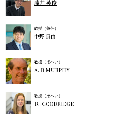
藤井 英俊
教授（兼任）
中野 貴由
教授（招へい）
A. B MURPHY
教授（招へい）
Ｒ. GOODRIDGE