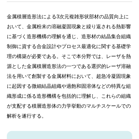
金属積層造形法による3次元複雑形状部材の品質向上に
おいて、金属粉末の溶融凝固現象と繰り返される熱影響
に基づく造形機構の理解を通じ、造形材の結晶集合組織
制御に資する合金設計やプロセス最適化に関する基礎学
理の構築が必要である。そこで本分野では、レーザを熱
源とした金属積層造形法の一つである選択的レーザ溶融
法を用いて創製する金属材料において、超急冷凝固現象
に起因する微細結晶組織や過飽和固溶体などの特異な組
織形成に係る造形機構を包括的に理解し、これらの組織
が支配する積層造形体の力学挙動のマルチスケールでの
解析を遂行する。