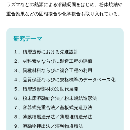
ラズマなどの熱源による溶融凝固をはじめ、粉体焼結や
重合効果などの固相接合や化学接合も取り入れている。
研究テーマ
１、積層造形における先進設計
２、材料素材ならびに製造工程の評価
３、異種材料ならびに複合工程の利用
４、品質保証ならびに規格標準のデータベース化
５、積層造形部材の次世代展開
６、粉末床溶融結合法／粉末焼結造形法
７、容器式光重合法／基板式光造形法
８、薄膜積層造形法／薄層堆積造形法
９、溶融物押出法／溶融物堆積法