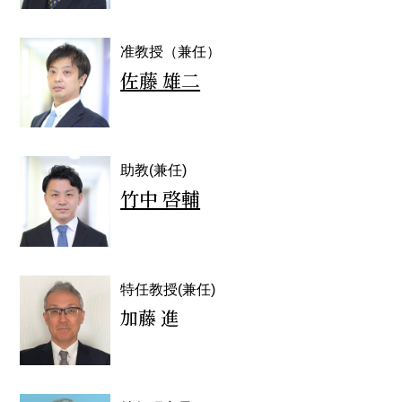
准教授（兼任）
佐藤 雄二
助教(兼任)
竹中 啓輔
特任教授(兼任)
加藤 進