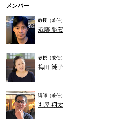
メンバー
教授（兼任）
近藤 勝義
教授（兼任）
梅田 純子
講師（兼任）
刈屋 翔太