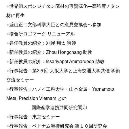
●
世界初スポンジチタン廃材の再資源化―高強度チタン
材に再生
●
盛山正二文部科学大臣との意見交換会へ参加
●
接合研ロゴマーク リニューアル
●
昇任教員の紹介：刈屋 翔太 講師
●
新任教員の紹介：Zhou Hongchang 助教
●
新任教員の紹介：Issariyapat Ammarueda 助教
●
行事報告：第2５回 大阪大学と上海交通大学共催 学術
交流セミナー
●
行事報告：ハノイ工科大学・山本金属・Yamamoto
Metal Precision Vietnam との
国際産学連携共同研究調印
●
行事報告：東京セミナー
●
行事報告：ベトナム溶接研究会 第１０回研究会