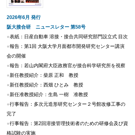
2026年6月 発行
阪大接合研 ニュースレター 第58号
●
表紙：日産自動車 溶接・接合共同研究部門設立式 目次
●
報告：第1回 大阪大学月面都市開発研究センター講演
会の開催
●
報告：若山内閣府大臣政務官が接合科学研究所を視察
●
新任教授紹介：柴原 正和 教授
●
新任教授紹介：西畑 ひとみ 教授
●
新任准教授紹介：生島 一樹 准教授
●
行事報告：多次元造形研究センター２号館改修工事の
完了
●
行事報告：第2回溶接管理技術者のための研修会及び資
格試験の実施