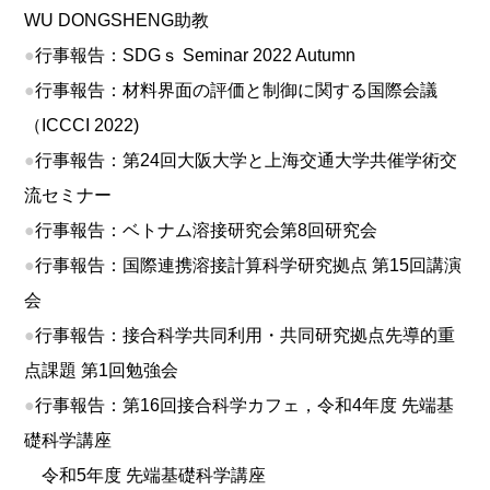
WU DONGSHENG助教
●
行事報告：SDGｓ Seminar 2022 Autumn
●
行事報告：材料界面の評価と制御に関する国際会議
（ICCCI 2022)
●
行事報告：第24回大阪大学と上海交通大学共催学術交
流セミナー
●
行事報告：ベトナム溶接研究会第8回研究会
●
行事報告：国際連携溶接計算科学研究拠点 第15回講演
会
●
行事報告：接合科学共同利用・共同研究拠点先導的重
点課題 第1回勉強会
●
行事報告：第16回接合科学カフェ，令和4年度 先端基
礎科学講座
令和5年度 先端基礎科学講座