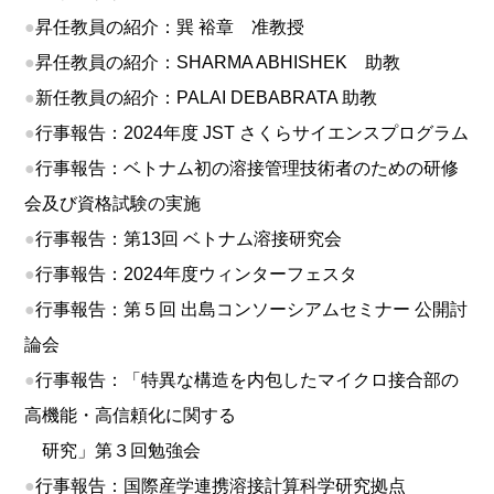
●
昇任教員の紹介：巽 裕章 准教授
●
昇任教員の紹介：SHARMA ABHISHEK 助教
●
新任教員の紹介：PALAI DEBABRATA 助教
●
行事報告：2024年度 JST さくらサイエンスプログラム
●
行事報告：ベトナム初の溶接管理技術者のための研修
会及び資格試験の実施
●
行事報告：第13回 ベトナム溶接研究会
●
行事報告：2024年度ウィンターフェスタ
●
行事報告：第５回 出島コンソーシアムセミナー 公開討
論会
●
行事報告：「特異な構造を内包したマイクロ接合部の
高機能・高信頼化に関する
研究」第３回勉強会
●
行事報告：国際産学連携溶接計算科学研究拠点