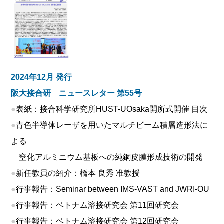
2024年12月 発行
阪大接合研 ニュースレター 第55号
●
表紙：接合科学研究所HUST-UOsaka開所式開催 目次
●
青色半導体レーザを用いたマルチビーム積層造形法に
よる
窒化アルミニウム基板への純銅皮膜形成技術の開発
●
新任教員の紹介：橋本 良秀 准教授
●
行事報告：Seminar between IMS-VAST and JWRI-OU
●
行事報告：ベトナム溶接研究会 第11回研究会
●
行事報告：ベトナム溶接研究会 第12回研究会