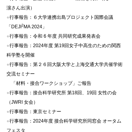
濵さん出演）
●
行事報告：６大学連携出島プロジェクト国際会議
2
「DEJI
MA 2024」
●
行事報告：令和 6 年度 共同研究成果発表会
●
行事報告：2024年度 第19回女子中高生のための関西
科学塾を開催
●
行事報告：第２６回大阪大学と上海交通大学共催学術
交流セミナー
「材料・接合ワークショップ」ご報告
●
行事報告：接合科学研究所 第18回、19回 女性の会
（JWRI 女会）
●
行事報告：東京セミナー
●
行事報告：2024年度 接合科学研究所同窓会 オータム
フェスタ