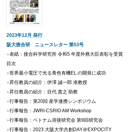
2023年12月 発行
阪大接合研 ニュースレター 第53号
●
表紙：接合科学研究所 令和5 年度外務大臣表彰を受賞
目次
●
世界最小電圧で光る青色有機EL の開発に成功
●
昇任教員の紹介：伊澤 誠一郎 准教授
●
昇任教員の紹介：目代 貴之 助教
●
行事報告：第20回 産学連携シンポジウム
●
行事報告：JWRI-CSRIO AM Workshop
●
行事報告：ベトナム溶接研究会 第9回研究会
●
行事報告：2023 大阪大学共創DAY＠EXPOCITY