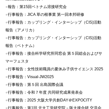
●
報告：第15回ベトナム溶接研究会
●
行事報告：JICA 草の根事業 第一回本邦研修
●
行事報告：カップリング・インターシップ（CIS)活動
報告（アメリカ）
●
行事報告：カップリング・インターシップ（CIS)活動
報告（ベトナム）
●
行事報告：接合科学研究所同窓会 第５回総会およびサ
マーフェスタ
●
行事報告：女性技術職員の夏休み子供サイエンス 2025
●
行事報告：Visual-JW2025
●
行事報告：第５回 出島国際会議
●
行事報告：令和７年度 共同研究成果発表会
●
行事報告：2025 大阪大学共創DAY＠EXPOCITY
●
行事報告：第1回 北大工学研究院－阪大接合研 交流会