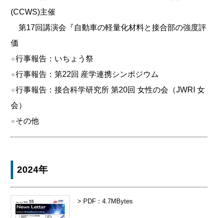
(CCWS)主催
第17回講演会『自動車の軽量化材料と接合部の強度評
価
●
行事報告：いちょう祭
●
行事報告：第22回 産学連携シンポジウム
●
行事報告：接合科学研究所 第20回 女性の会（JWRI 女
会）
●
その他
2024年
> PDF：4.7MBytes