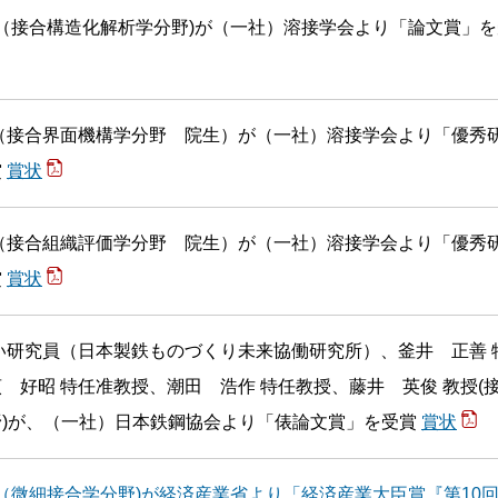
授（接合構造化解析学分野)が（一社）溶接学会より「論文賞」を
（接合界面機構学分野 院生）が（一社）溶接学会より「優秀
賞
賞状
（接合組織評価学分野 院生）が（一社）溶接学会より「優秀
賞
賞状
い研究員（日本製鉄ものづくり未来協働研究所）、釜井 正善 
 好昭 特任准教授、潮田 浩作 特任教授、藤井 英俊 教授(
野)が、（一社）日本鉄鋼協会より「俵論文賞」を受賞
賞状
授（微細接合学分野)が経済産業省より「経済産業大臣賞『第10