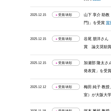
山下 享介 助
2025.12.15
●
受賞/表彰
門)」を受賞
賞
谷尾 朋洋さん
2025.12.15
●
受賞/表彰
賞 論文奨励
加瀬部 隆太さ
2025.12.15
●
受賞/表彰
発表賞」を受
梅田 純子 教授、H
2025.12.12
●
受賞/表彰
室）が大阪大
塚本 雅裕 教
2025.11.18
●
受賞/表彰