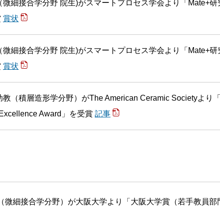
（微細接合学分野 院生)がスマートプロセス学会より「Mate+研
賞
賞状
（微細接合学分野 院生)がスマートプロセス学会より「Mate+研
賞
賞状
ona 助教（積層造形学分野）がThe American Ceramic Societyより「
al Excellence Award」を受賞
記事
授（微細接合学分野）が大阪大学より「大阪大学賞（若手教員部