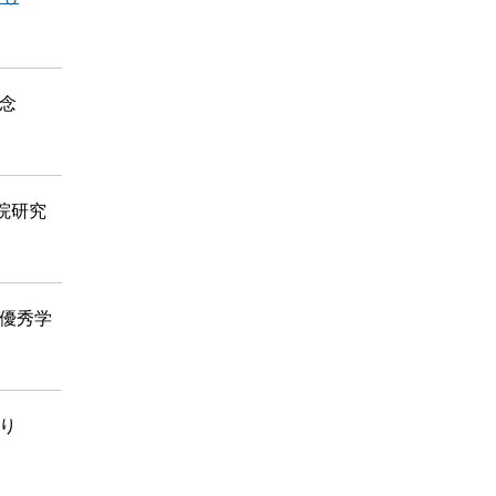
念
院研究
「優秀学
り