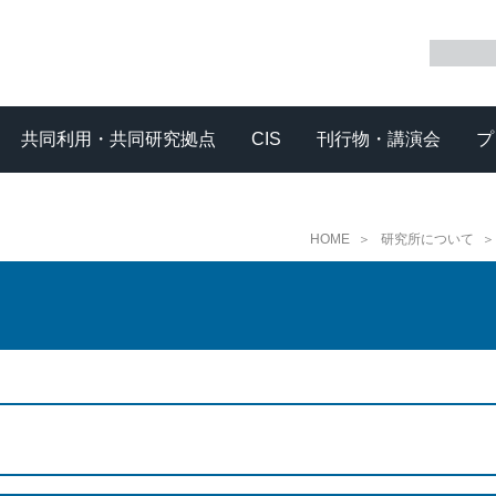
共同利用・共同研究拠点
CIS
刊行物・講演会
プ
HOME
＞
研究所について
＞