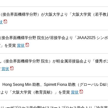
教（接合界面機構学分野）が大阪大学より「大阪大学賞（若手教
状
（接合界面機構学分野 院生)が溶接学会より「JAAA2025 シン
賞」を受賞
賞状
ん（接合界面機構学分野 院生）が軽金属溶接協会より「優秀ポ
賞
賞状
ong Seong Min 助教、Spirrett Fiona 助教（グローバル D&I
学より「大阪大学賞（教育貢献）」を受賞
賞状
授（レーザプロセス学分野)がスマートプロセス学会より「論文