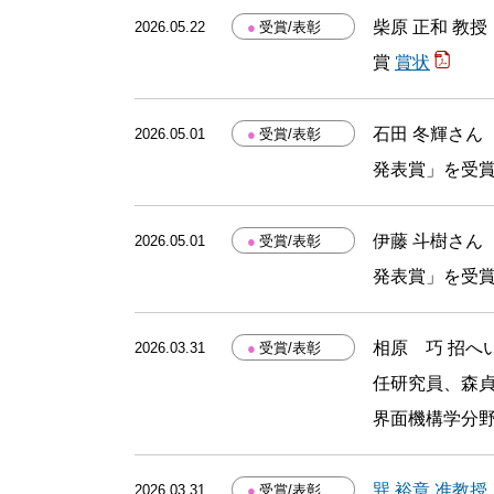
柴原 正和 教
2026.05.22
●
受賞/表彰
賞
賞状
石田 冬輝さん
2026.05.01
●
受賞/表彰
発表賞」を受
伊藤 斗樹さん
2026.05.01
●
受賞/表彰
発表賞」を受
相原 巧 招へ
2026.03.31
●
受賞/表彰
任研究員、森貞
界面機構学分
巽 裕章 准教
2026.03.31
●
受賞/表彰