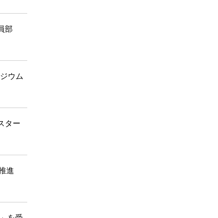
員部
ポジウム
スター
 推進
賞」を受