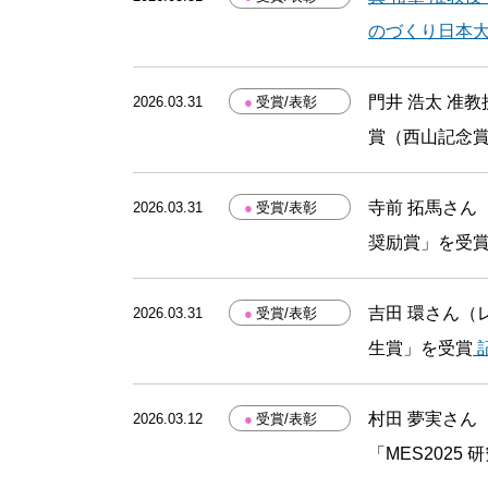
のづくり日本
門井 浩太 准
2026.03.31
●
受賞/表彰
賞（西山記念
寺前 拓馬さん
2026.03.31
●
受賞/表彰
奨励賞」を受
吉田 環さん（
2026.03.31
●
受賞/表彰
生賞」を受賞
村田 夢実さん
2026.03.12
●
受賞/表彰
「MES2025