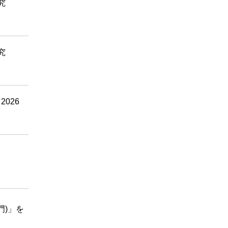
究
究
2026
門)」を