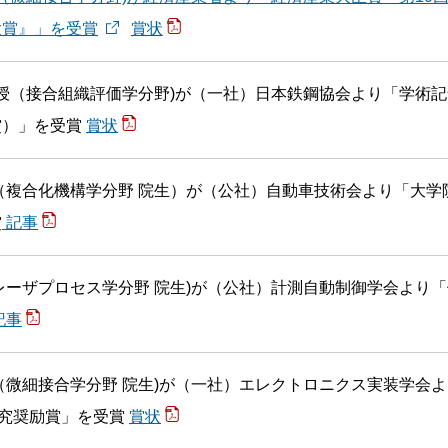
大賞』」を受賞
賞状
教授（接合組織評価学分野)が（一社）日本鉄鋼協会より「学術記
賞）」を受賞
賞状
（複合化機構学分野 院生）が（公社）自動車技術会より「大学
賞
記事
レーザプロセス学分野 院生)が（公社）計測自動制御学会より
記事
（微細接合学分野 院生)が（一社）エレクトロニクス実装学会よ
 研究奨励賞」を受賞
賞状