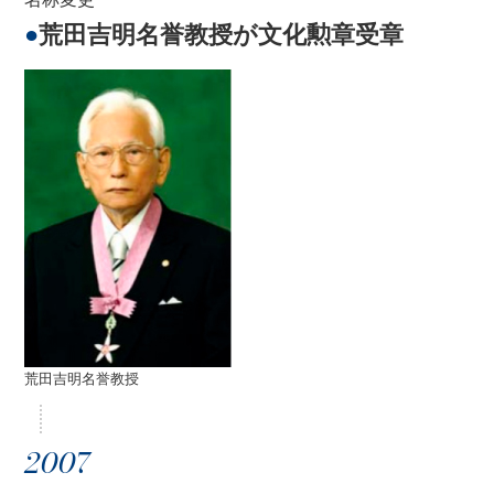
●
荒田吉明名誉教授が文化勲章受章
荒田吉明名誉教授
2007