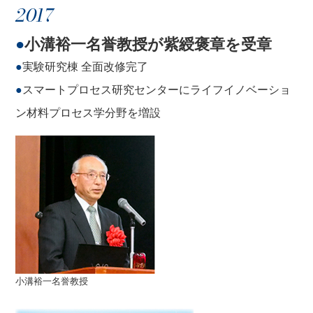
2017
●
小溝裕一名誉教授が紫綬褒章を受章
●
実験研究棟 全面改修完了
●
スマートプロセス研究センターにライフイノベーショ
ン材料プロセス学分野を増設
小溝裕一名誉教授