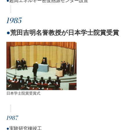
●
超高エネルギー密度熱源センター設置
1985
●
荒田吉明名誉教授が日本学士院賞受賞
日本学士院賞受賞式
1987
●
実験研究棟竣工