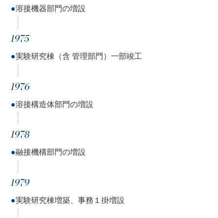
●
溶接機器部門の増設
1975
●
実験研究棟（含 管理部門）一部竣工
1976
●
溶接構造体部門の増設
1978
●
融接機構部門の増設
1979
●
実験研究棟増築、事務１掛増設