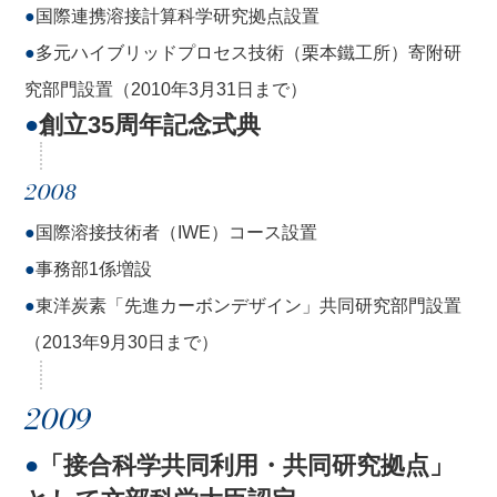
●
国際連携溶接計算科学研究拠点設置
●
多元ハイブリッドプロセス技術（栗本鐵工所）寄附研
究部門設置（2010年3月31日まで）
●
創立35周年記念式典
2008
●
国際溶接技術者（IWE）コース設置
●
事務部1係増設
●
東洋炭素「先進カーボンデザイン」共同研究部門設置
（2013年9月30日まで）
2009
●
「接合科学共同利用・共同研究拠点」