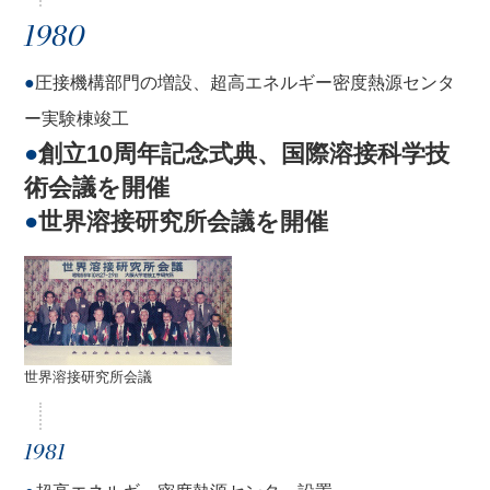
1980
●
圧接機構部門の増設、超高エネルギー密度熱源センタ
ー実験棟竣工
●
創立10周年記念式典、国際溶接科学技
術会議を開催
●
世界溶接研究所会議を開催
世界溶接研究所会議
1981