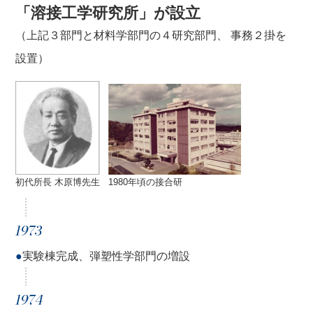
「溶接工学研究所」が設立
（上記３部門と材料学部門の４研究部門、 事務２掛を
設置）
初代所長 木原博先生
1980年頃の接合研
1973
●
実験棟完成、弾塑性学部門の増設
1974